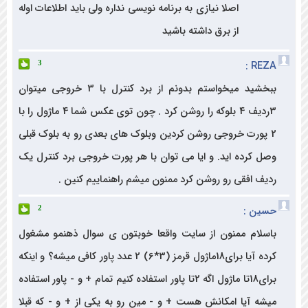
اصلا نیازی به برنامه نویسی نداره ولی باید اطلاعات اوله
از برق داشته باشید
RE
3
ببخشید میخواستم بدونم از برد کنترل با 3 خروجی میتوان
3ردیف 4 بلوکه را روشن کرد . چون توی عکس شما 4 ماژول را با
پورت خروجی روشن کردین وبلوک های بعدی رو به بلوک قبلی
 کرده اید. و ایا می توان با هر پورت خروجی برد کنترل یک
ف افقی رو روشن کرد ممنون میشم راهنماییم کنین .
ن :
2
لام ممنون از سایت واقعا خوبتون ی سوال ذهنمو مشغول
کرده آیا برای18ماژول قرمز (3*6) 2 عدد پاور کافی میشه؟ و اینکه
برای18تا ماژول اگه 2تا پاور استفاده کنیم تمام + و - پاور استفاده
ه آیا امکانش هست + و - مین رو به یکی از + و - که قبلا