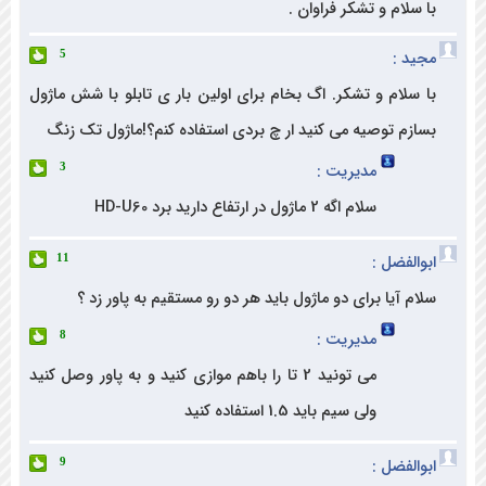
لام و تشکر فراوان .
د :
5
سلام و تشکر. اگ بخام برای اولین بار ی تابلو با شش ماژول
زم توصیه می کنید ار چ بردی استفاده کنم؟!ماژول تک زنگ
مدیریت :
3
سلام اگه 2 ماژول در ارتفاع دارید برد HD-U60
لفضل :
11
 آیا برای دو ماژول باید هر دو رو مستقیم به پاور زد ؟
مدیریت :
8
می تونید 2 تا را باهم موازی کنید و به پاور وصل کنید
ولی سیم باید 1.5 استفاده کنید
لفضل :
9