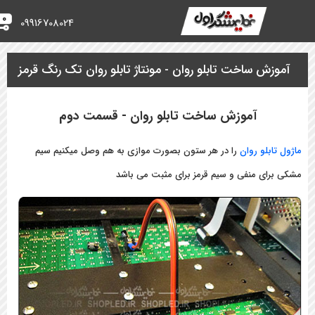
0
09916708024
 ساخت تابلو روان - مونتاژ تابلو روان تک رنگ قرمز
106-58-صفحه2
آموزش ساخت تابلو روان - قسمت دوم
لو روان
را در هر ستون بصورت موازی به هم وصل میکنیم سیم
ی منفی و سیم قرمز برای مثبت می باشد