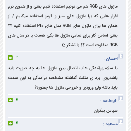
ماژول های RGB هم می تونیم استفاده کنیم یعنی و از همون نرم
ار هایی که برا ماژول های سبز و قرمز استفاده میکنیم / از
همان ها برای ماژول های RGB مدل های P10 استفاده کنیم ؟؟
ی اساس کار برای تمامی ماژول ها یکی هست یا در مدل های
ا تشکر :)
ان :
7
سلام.برآمدگی هاب اتصال بین ماژول ها به چه صورت باید
دروی برد ی مثلث گذاشته مشخصه برآمدگی به اون سمت
د باشه ولی ورودی و خروجی ماژول ها چطوره؟
sadeg
6
س بیکران
ود :
6