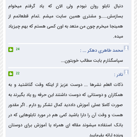
ال تابلو روان نبودم ولی الان که یاد گرفتم میخوام
زمش.....و مشتری همین سایت میشم .تمام قطعاتمم از
نجا میخرم چون من متعد به اون کسی هستم که بهم چیزیاد
ه.
د طاهری دهکر ... :
24
سگذارم بابت مطالب خوبتون...
 :
22
ت العلم نشرها ... دوست عزیز از اینکه وقت گذاشتید و به
اران و دوستانی که دوست داشتند این حرفه رو یاد بگیرند به
ت کاملا عملی آموزش داددید کمال تشکر رو دارم . اگر مقدور
 و وقت آن را دارا باشید کمی هم در مورد تابلوهایی که در
ک استفاده میشوند مقاله ای همراه یا آموزش برای دوستان
ه ارائه بفرمایید