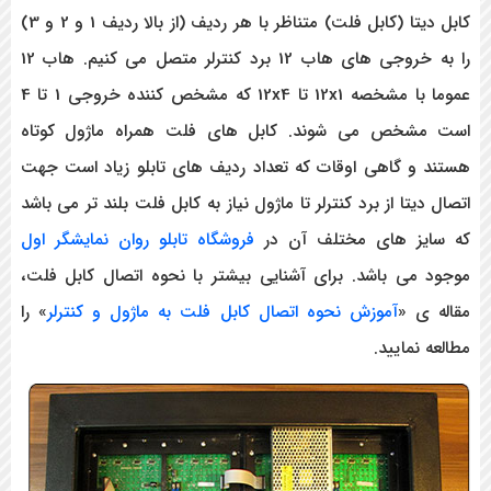
کابل دیتا (کابل فلت) متناظر با هر ردیف (از بالا ردیف 1 و 2 و 3)
را به خروجی های هاب 12 برد کنترلر متصل می کنیم. هاب 12
عموما با مشخصه 12x1 تا 12x4 که مشخص کننده خروجی 1 تا 4
خص می شوند. کابل های فلت همراه ماژول کوتاه
 گاهی اوقات که تعداد ردیف های تابلو زیاد است جهت
تا از برد کنترلر تا ماژول نیاز به کابل فلت بلند تر می باشد
ز های مختلف آن در
فروشگاه تابلو روان نمایشگر اول
ی باشد. برای آشنایی بیشتر با نحوه اتصال کابل فلت،
 «
آموزش نحوه اتصال کابل فلت به ماژول و کنترلر
» را
مایید.