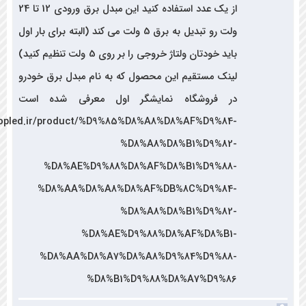
از یک عدد استفاده کنید این مبدل برق ورودی 12 تا 24
ولت رو تبدیل به برق 5 ولت می کند (البته برای بار اول
باید خودتان ولتاژ خروجی را بر روی 5 ولت تنظیم کنید)
لینک مستقیم این محصول که به نام مبدل برق خودرو
در فروشگاه نمایشگر اول معرفی شده است
http://shopled.ir/product/%D9%85%D8%A8%D8%AF%D9%84-
%D8%A8%D8%B1%D9%82-
%D8%AE%D9%88%D8%AF%D8%B1%D9%88-
%D8%AA%D8%A8%D8%AF%DB%8C%D9%84-
%D8%A8%D8%B1%D9%82-
%D8%AE%D9%88%D8%AF%D8%B1-
%D8%AA%D8%A7%D8%A8%D9%84%D9%88-
%D8%B1%D9%88%D8%A7%D9%86