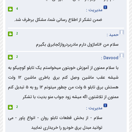
مدیریت :
4
ضمن تشکر از اطلاع رسانی شما، مشکل برطرف شد.
د :
2
ل دارم مادربردروازکجابرق بگیرم
Davoo
2
سلام ممنون از آموزش خوبتون میخواستم یک تابلو کوچیکو به
شیشه عقب ماشین وصِل کنم برق باطری ماشین ۱۲ ولت
هستش برق تابلو ۵ ولت من چطور میتونم ۱۲ رو به ۵ تبدیل کنم
ون از تلاشتون اگه میشه زود جواب منو بدیت با تشکر
مدیریت :
2
سلام - از بخش قطعات تابلو روان - انواع پاور - می
توانید مبدل برق خودرو را خریداری نمایید