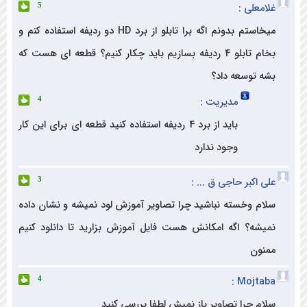
علی :
5
میخاستم بدونم اگه برا تابلو از برد HD دو ردیفه استفاده کنم و
بخام تابلو 4 ردیفه بسازیم باید چکار کنیم؟ قطعه ای هست که
 توسعه داد؟
مدیریت :
4
باید از برد 4 ردیفه استفاده کنید قطعه ای برای این کار
وجود ندارد
اکبر حاجی ق ... :
3
م وخسته نباشید چرا تصاویر آموزش لود نمیشه و نشان داده
شه؟ اگه امکانش هست فایل آموزش بزارید تا دانلود کنیم
ون
Mojtab
4
م چرا تصاویر باز نمیش لطفا بررسی کنید