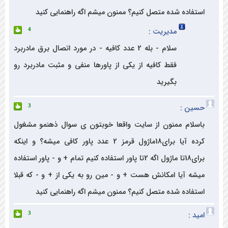
فاده شده متصل کنیم؟ ممنون میشم اگه راهنمایی کنید
مدیریت :
4
سلام - بله 2 عدد کافیه - در مورد اتصال برق مادربرد
فقط کافیه از یکی از پاورها منفی و مثبت مادربرد رو
بگیرید
ن :
3
لام ممنون از سایت واقعا خوبتون ی سوال ذهنمو مشغول
کرده آیا برای18ماژول قرمز 2 عدد پاور کافی میشه؟ و اینکه
برای18تا ماژول اگه 2تا پاور استفاده کنیم تمام + و - پاور استفاده
ه آیا امکانش هست + و - مین رو به یکی از + و - که قبلا
فاده شده متصل کنیم؟ ممنون میشم اگه راهنمایی کنید
 :
3