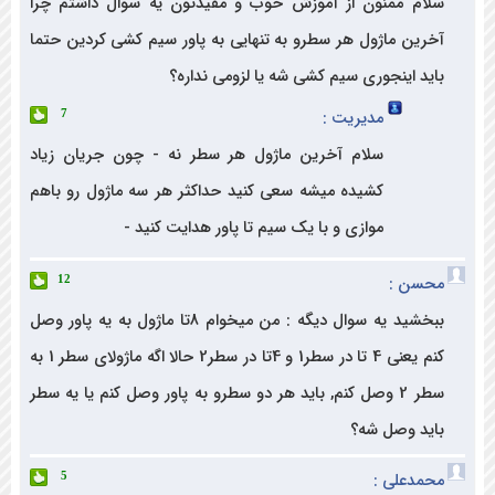
م ممنون از آموزش خوب و مفیدتون یه سوال داشتم چرا
ین ماژول هر سطرو به تنهایی به پاور سیم کشی کردین حتما
د اینجوری سیم کشی شه یا لزومی نداره؟
مدیریت :
7
سلام آخرین ماژول هر سطر نه - چون جریان زیاد
کشیده میشه سعی کنید حداکثر هر سه ماژول رو باهم
موازی و با یک سیم تا پاور هدایت کنید -
ن :
12
ببخشید یه سوال دیگه : من میخوام 8تا ماژول به یه پاور وصل
کنم یعنی 4 تا در سطر1 و 4تا در سطر2 حالا اگه ماژولای سطر 1 به
سطر 2 وصل کنم, باید هر دو سطرو به پاور وصل کنم یا یه سطر
د وصل شه؟
دعلی :
5