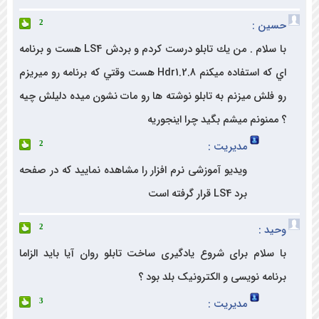
ن :
2
با سلام . من يك تابلو درست كردم و بردش LS4 هست و برنامه
اي كه استفاده ميكنم Hdr1.2.8 هست وقتي كه برنامه رو ميريزم
فلش ميزنم به تابلو نوشته ها رو مات نشون ميده دليلش چيه
منونم ميشم بگيد چرا اينجوريه
مدیریت :
2
ویدیو آموزشی نرم افزار را مشاهده نمایید که در صفحه
برد LS4 قرار گرفته است
د :
2
سلام برای شروع یادگیری ساخت تابلو روان آیا باید الزاما
مه نویسی و الکترونیک بلد بود ؟
مدیریت :
3