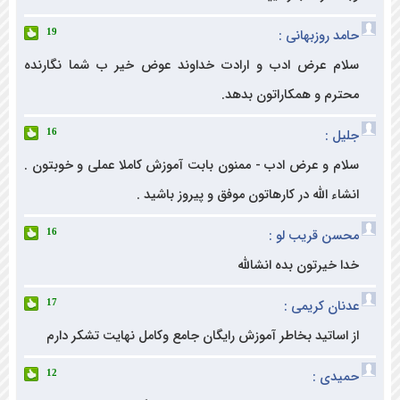
 روزبهانی :
19
م عرض ادب و ارادت خداوند عوض خیر ب شما نگارنده
رم و همکاراتون بدهد.
ل :
16
م و عرض ادب - ممنون بابت آموزش کاملا عملی و خوبتون .
ء الله در کارهاتون موفق و پیروز باشید .
ن قریب لو :
16
خیرتون بده انشالله
ان کریمی :
17
اساتید بخاطر آموزش رایگان جامع وکامل نهایت تشکر دارم
دی :
12