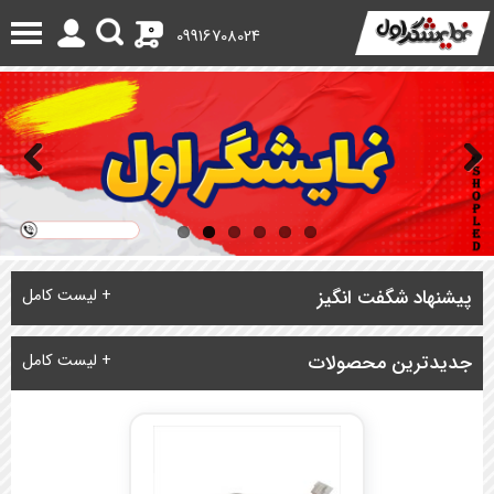
0
09916708024
Previous
Next
پیشنهاد شگفت انگیز
+ لیست کامل
جدیدترین محصولات
+ لیست کامل