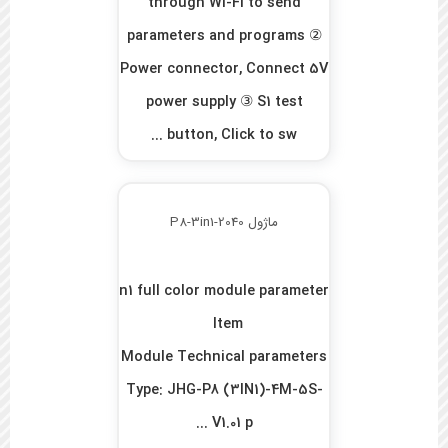
through Wi-Fi to send
parameters and programs ②
Power connector, Connect 5V
power supply ③ S1 test
button, Click to sw ...
ماژول P8-3in1-2040
P8 DIP570 RGB 3in1 full color module parameter
Item
Module Technical parameters
Type: JHG-P8 (3IN1)-4M-5S-
V1.01 p ...