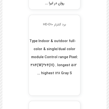
روان در ایرا ...
برد کنترلر HD-D10
Type Indoor & outdoor full-
color & single/dual color
module Control range Pixel:
384(W)*64(H) . longest 512
highest 128 Gray S ...