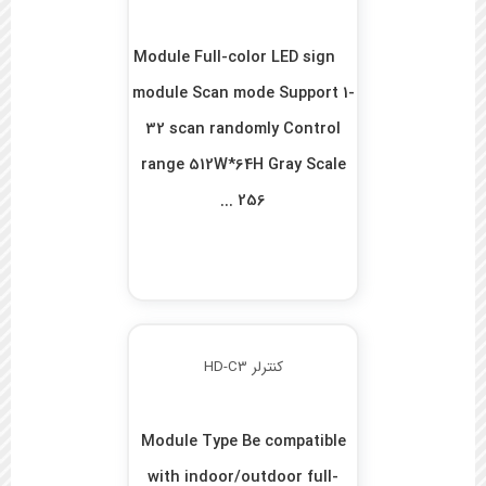
Module Full-color LED sign
module Scan mode Support 1-
32 scan randomly Control
range 512W*64H Gray Scale
256 ...
کنترلر HD-C3
Module Type Be compatible
with indoor/outdoor full-