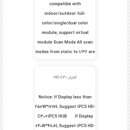
compatible with
indoor/outdoor full-
color/single/dual color
module; support virtual
module Scan Mode All scan
modes from static to 1/32 are
suppor ...
کنترلر HD-C30
Notice: If Display less than
256W*128H, Suggest 1PCS HD-
C30+1PCS HUB If Display
640W*480H, Suggest 1PCS HD-