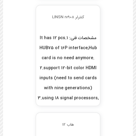
کنترلر LINSN rv908
مشخصات فنی: 1.It has 12 pcs
HUB75 of 16P interface,Hub
card is no need anymore.
2.support 12-bit color HDMI
inputs (need to send cards
with nine generations)
3.using 18 signal processors,
maximum s ...
هاب 12