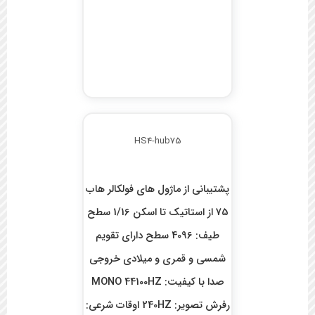
HS4-hub75
پشتیبانی از ماژول های فولکالر هاب
75 از استاتیک تا اسکن 1/16 سطح
طیف: 4096 سطح دارای تقویم
شمسی و قمری و میلادی خروجی
صدا با کیفیت: MONO 44100HZ
رفرش تصویر: 240HZ اوقات شرعی: