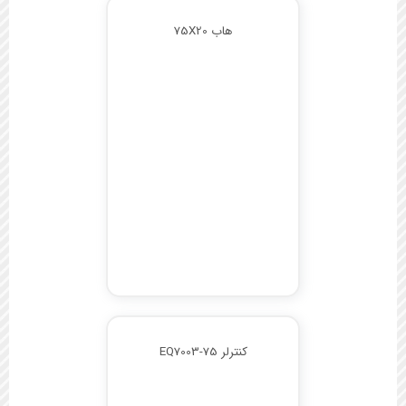
هاب 75X20
کنترلر EQ7003-75