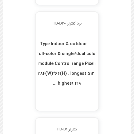
برد کنترلر HD-D20
Type Indoor & outdoor
full-color & single/dual color
module Control range Pixel:
384(W)*64(H) . longest 512
highest 128 ...
کنترلر HD-D1