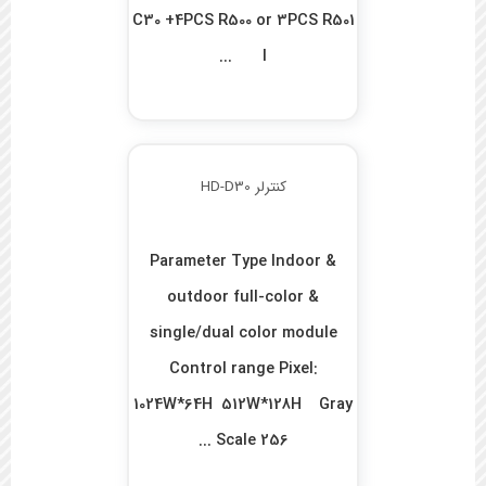
C30 +4PCS R500 or 3PCS R501
I ...
کنترلر HD-D30
Parameter Type Indoor &
outdoor full-color &
single/dual color module
Control range Pixel:
1024W*64H 512W*128H Gray
Scale 256 ...