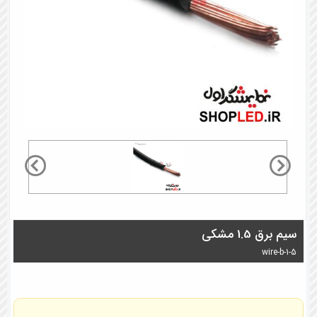
سیم برق 1.5 مشکی
wire-b-1-5