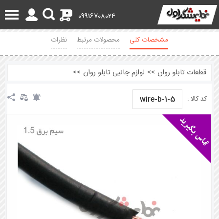
0
09916708024
مشخصات کلی
محصولات مرتبط
نظرات
قطعات تابلو روان
>>
لوازم جانبی تابلو روان
>>
wire-b-1-5
کد کالا :