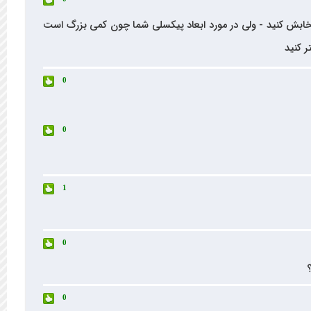
 ماژول ها در قسمت normal module قرار داره و میتونید انتخابش کنید - ولی در مورد ابعاد پیکسلی شما چون کمی بزرگ است
ر کنید
0
0
1
0
0