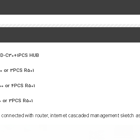
 HD-C30+1PCS HUB
If Display 640W*480H, Suggest 1PCS HD-C30 +4PCS R500 or 3PCS R501
If Display 1024W*300H, Suggest 1PCS HD-C30 +4PCS R500 or 4PCS R501
If Display 600W*512H, Suggest 1PCS HD-C30 +4PCS R500 or 3PCS R501