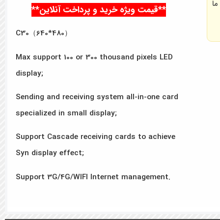
ما
**قیمت ویژه خرید و پرداخت آنلاین**
C30（640*480）
Max support 100 or 300 thousand pixels LED
display;
Sending and receiving system all-in-one card
specialized in small display;
Support Cascade receiving cards to achieve
Syn display effect;
Support 3G/4G/WIFI Internet management.