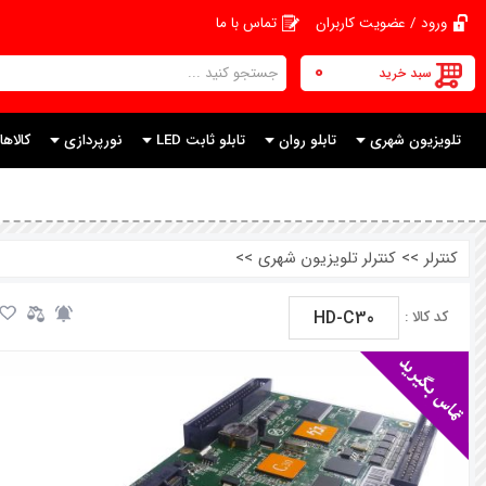
ورود / عضویت کاربران
تماس با ما
0
سبد خرید
تلویزیون شهری
تابلو روان
تابلو ثابت LED
نورپردازی
کالاها
کنترلر
>>
کنترلر تلویزیون شهری
>>
HD-C30
کد کالا :