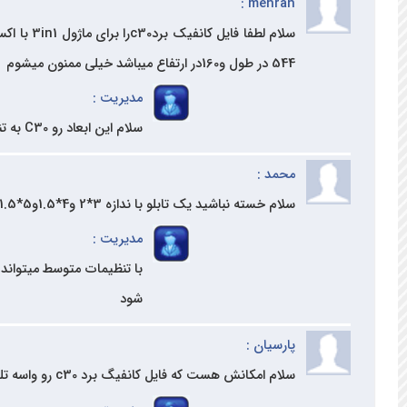
mehran :
544 در طول و160در ارتفاع میباشد خیلی ممنون میشوم
مدیریت :
سلام این ابعاد رو C30 به تنهایی پشتیبانی نمیکنه و در کنارش باید از بردهای آنلاین R500 استفاده کنید - جهت دریافت راهنمایی بیشتر لطف با واحد مشاوره تماس بگیرید
محمد :
سلام خسته نباشید یک تابلو با ندازه 3*2 و4*1.5و5*1.5 رو این برد کنترلر به تنهایی کنترل میکنه؟ لطفا راهنمایی کنید حد اقل تا چند متر در طول و عرض رو پشتیبانی میکنه؟؟
مدیریت :
شود
پارسیان :
سلام امکانش هست که فایل کانفیگ برد c30 رو واسه تلویزیون شهری با ابعاد 216*384 فول کالر رو برام بفرستین. ممنون میشم.