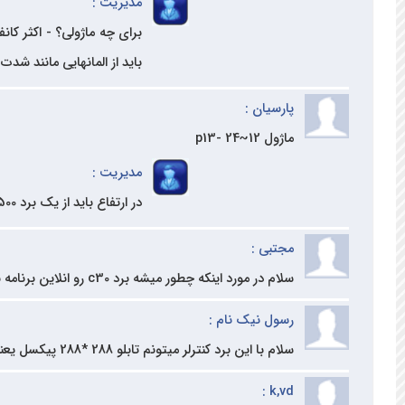
مدیریت :
باید از المانهایی مانند شد
پارسیان :
ماژول p13- 24~12
مدیریت :
در ارتفاع باید از یک برد R500 در کنار C30 استفاده کنید
مجتبی :
سلام در مورد اینکه چطور میشه برد c30 رو انلاین برنامه نویسی کرد و به اون انتقال داد توضیح بدید ممنون
رسول نیک نام :
سلام با این برد کنترلر میتونم تابلو 288 *288 پیکسل یعنی 9 در 18 ماژول p10 رو راه بندازم؟ یک عدد کافیه؟ این اندازه استاندارد هست ؟
k,vd :