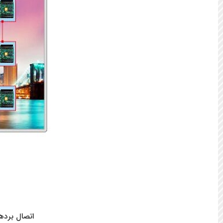
اتصال بردهای آنلاین R500 و R501 و R502 به