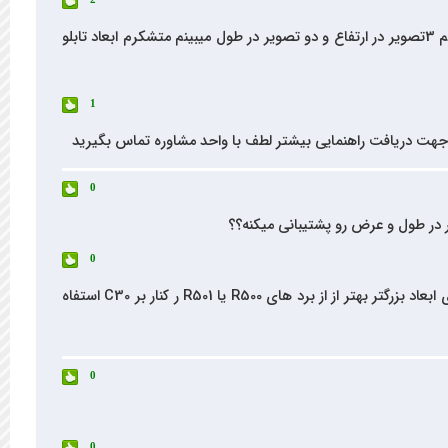
سلام لطفا فایل کانفیک بردc30را برای ماژول 3in1 با اکسپنیشن یا طریقه قدم بقدم کانفیک را برایم ارسال میکنید هرچه کانفیگ میکنم 3تصویر در ارتفاع و دو تصویر در طول میبینم متشکرم ابعاد تابلو
1
0
0
با تنظیمات متوسط میتواند 256 پیکسل در ارتفاع و 384 پیکسل در طول را پشتیبانی کند به تنهایی و برای ابعاد بزرگتر بهتر از از برد های R500 یا R501 ر کنار بر C30 استفاه
0
0