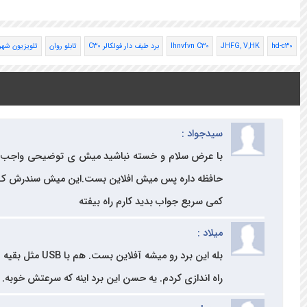
hd-c30
JHFG, V,HK
lhnvfvn C30
برد طیف دار فولکالر C30
تابلو روان
تلویزیون شه
سیدجواد :
حافظه داره پس میش افلاین بست.این میش سندرش ک لا
کمی سریع جواب بدید کارم راه بیفته
میلاد :
راه اندازی کردم. یه حسن این برد اینه که سرعتش خوبه. ف