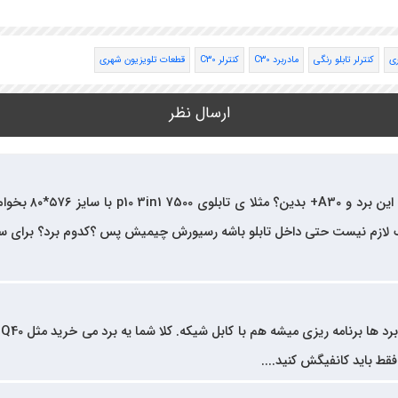
ری
کنترلر تابلو رنگی
مادربرد C30
کنترلر C30
قطعات تلویزیون شهری
ارسال نظر
با عرض سلام و خ
زم نیست حتی داخل تابلو باشه رسیورش چیمیش پس ؟کدوم برد؟ برای سایز
قط باید کانفیگش کنید....