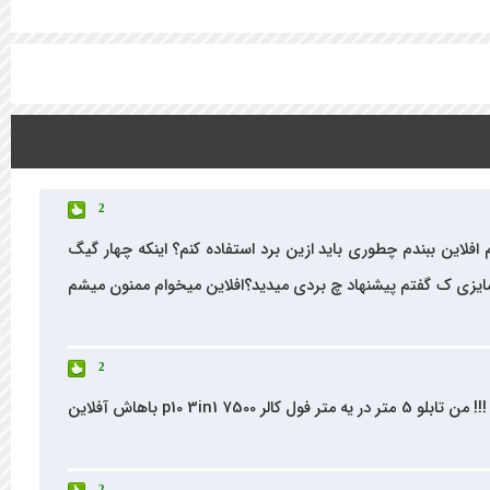
2
سته نباشید میش ی توضیحی واجب این برد و A30+ بدین؟ مثلا ی تابلوی p10 3in1 7500 با سایز ۵۷۶*۸۰ بخوام افلاین ببندم چطوری باید ازین برد استفاده کنم؟ اینکه چهار گیگ
ی ک گفتم پیشنهاد چ بردی میدید؟افلاین میخوام ممنون میشم
2
بله این برد رو میشه آفلاین بست. هم با USB مثل بقیه برد ها برنامه ریزی میشه هم با کابل شیکه. کلا شما یه برد می خرید مثل Q40 !!! من تابلو 5 متر در یه متر فول کالر p10 3in1 7500 باهاش آفلاین
2