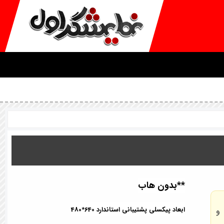
**بدون هاب
ابعاد پیکسلی پشتیبانی استاندارد 640*480
و