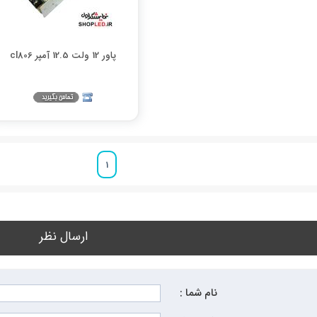
پاور 12 ولت 12.5 آمپر cl806
1
ارسال نظر
نام شما :