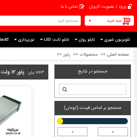
ورود / عضویت کاربران
تماس با ما
0
سبد خرید
تلویزیون شهری
تابلو روان
تابلو ثابت LED
نورپردازی
کالاها
صفحه اصلی
>>
محصولات
>>
پاور
>>
جستجو در نتایج
پاور 12 ولت
13
کالا برای:
جستجو بر اساس قیمت (تومان)