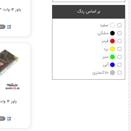
پاور 12 ولت 33 آمپر CL806
بر اساس رنگ
سفید
مشکی
قرمز
زرد
سبز
آبی
خاکستری
پاور 12 ولت 10 آمپر CL