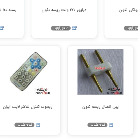
درایور 220 ولت ریسه نئون
بسته 50 تایی پولکی چسب دار
پین اتصال ریسه نئون
ریموت کنترل فلاشر لایت ایران