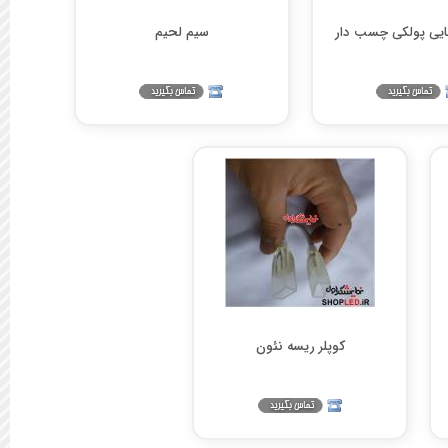
سیم لحیم
کوپلر ریسه نئون