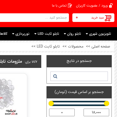
ورود / عضویت کاربران
تماس با ما
0
سبد خرید
تلویزیون شهری
تابلو روان
تابلو ثابت LED
نورپردازی
کالاها
صفحه اصلی
>>
محصولات
>>
تابلو ثابت LED
>>
جستجو در نتایج
ملزومات تابل
7
کالا برای:
جستجو بر اساس قیمت (تومان)